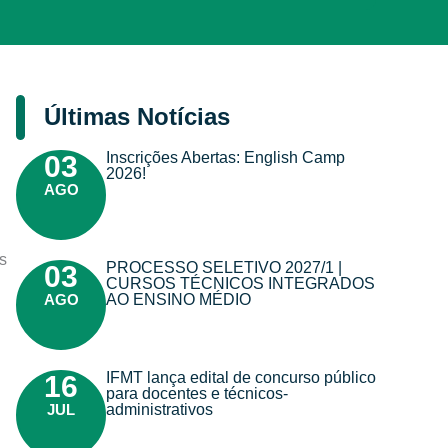
Últimas Notícias
Inscrições Abertas: English Camp
03
2026!
AGO
s
PROCESSO SELETIVO 2027/1 |
03
CURSOS TÉCNICOS INTEGRADOS
AGO
AO ENSINO MÉDIO
IFMT lança edital de concurso público
16
para docentes e técnicos-
JUL
administrativos