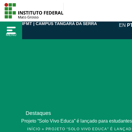
Ir
para
o
IFMT | CAMPUS TANGARÁ DA SERRA
EN
P
conteúdo
MENU
Destaques
Projeto “Solo Vivo Educa” é lançado para estudantes 
INÍCIO
»
PROJETO “SOLO VIVO EDUCA” É LANÇA