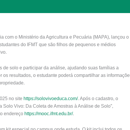
ia com o Ministério da Agricultura e Pecuária (MAPA), lançou o
a estudantes do IFMT que são filhos de pequenos e médios
ivo.
s de solo e participar da análise, ajudando suas famílias a
r os resultados, o estudante poderá compartilhar as informaçõe
propriedade.
025 no site
https://solovivoeduca.com/
. Após o cadastro, o
ia Solo Vivo: Da Coleta de Amostras à Análise de Solo”,
 no endereço
https://mooc.ifmt.edu.br/
.
um kit especial no campus onde estuda. O kit inclui todos os