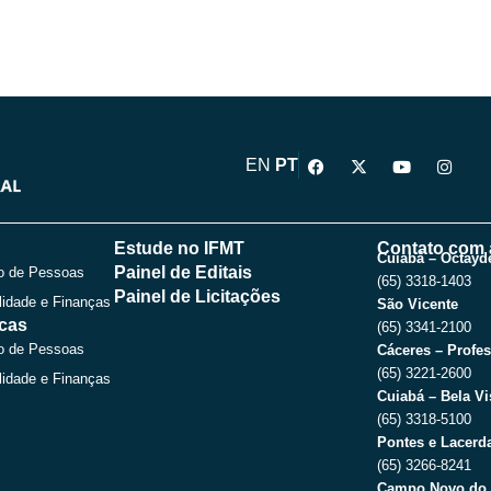
F
X
Y
I
EN
PT
a
-
o
n
c
t
u
s
e
w
t
t
b
i
u
a
o
t
b
g
Estude no IFMT
Contato com 
o
t
e
r
Cuiabá – Octayde
Painel de Editais
o de Pessoas
k
e
a
(65) 3318-1403
r
m
Painel de Licitações
lidade e Finanças
São Vicente
icas
(65) 3341-2100
o de Pessoas
Cáceres – Profes
(65) 3221-2600
lidade e Finanças
Cuiabá – Bela Vi
(65) 3318-5100
Pontes e Lacerda
(65) 3266-8241
Campo Novo do 