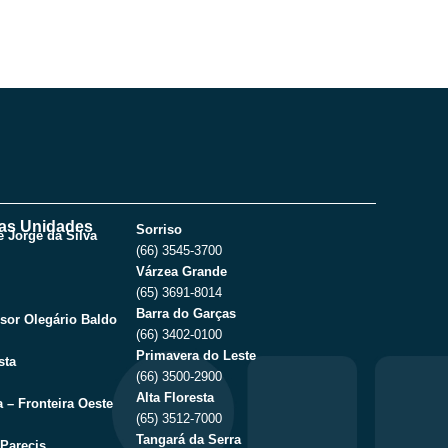
as Unidades
Sorriso
 Jorge da Silva
(66) 3545-3700
Várzea Grande
(65) 3691-8014
Barra do Garças
sor Olegário Baldo
(66) 3402-0100
Primavera do Leste
sta
(66) 3500-2900
Alta Floresta
 – Fronteira Oeste
(65) 3512-7000
Tangará da Serra
Parecis