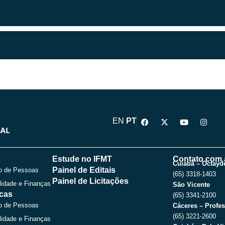
F
X
Y
I
EN
PT
a
-
o
n
c
t
u
s
e
w
t
t
b
i
u
a
o
t
b
g
Estude no IFMT
Contato com 
o
t
e
r
Cuiabá – Octayde
Painel de Editais
o de Pessoas
k
e
a
(65) 3318-1403
r
m
Painel de Licitações
lidade e Finanças
São Vicente
icas
(65) 3341-2100
o de Pessoas
Cáceres – Profes
(65) 3221-2600
lidade e Finanças