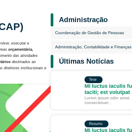
Administração
(CAP)
Coordenação de Gestão de Pessoas
volver, executar e
Administração, Contabilidade e Finanças
áreas
orçamentária,
vimento das atividades
Últimas Notícias
tários
destinados ao
diretrizes institucionais e
TESE
Tese
Mi luctus iaculis f
taciti; est volutpat
Lorem ipsum odor amet,
consectetuer...
RESUMO
Resumo
Mi luctus iaculis f