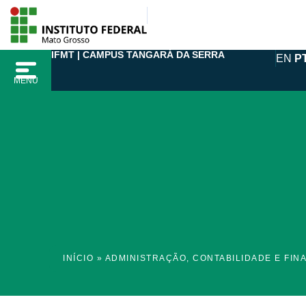
Ir
para
o
IFMT | CAMPUS TANGARÁ DA SERRA
EN
P
conteúdo
MENU
INÍCIO
»
ADMINISTRAÇÃO, CONTABILIDADE E FIN