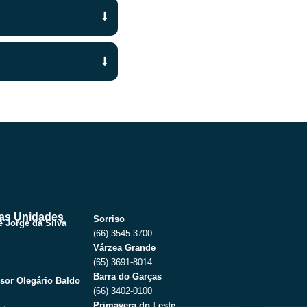
as Unidades
Sorriso
 Jorge da Silva
(66) 3545-3700
Várzea Grande
(65) 3691-8014
Barra do Garças
sor Olegário Baldo
(66) 3402-0100
Primavera do Leste