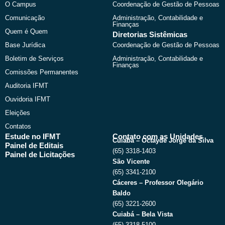
o
t
b
g
O Campus
Coordenação de Gestão de Pessoas
o
t
e
r
k
e
a
Comunicação
Administração, Contabilidade e
r
m
Finanças
Quem é Quem
Diretorias Sistêmicas
Base Jurídica
Coordenação de Gestão de Pessoas
Boletim de Serviços
Administração, Contabilidade e
Finanças
Comissões Permanentes
Auditoria IFMT
Ouvidoria IFMT
Eleições
Contatos
Estude no IFMT
Contato com as Unidades
Cuiabá – Octayde Jorge da Silva
Painel de Editais
(65) 3318-1403
Painel de Licitações
São Vicente
(65) 3341-2100
Cáceres – Professor Olegário
Baldo
(65) 3221-2600
Cuiabá – Bela Vista
(65) 3318-5100