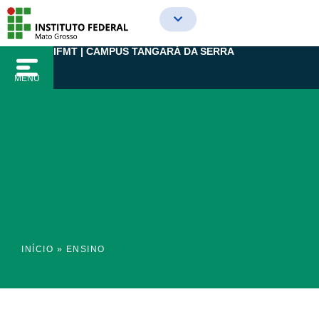
Ir
para
o
IFMT | CAMPUS TANGARÁ DA SERRA
conteúdo
MENU
INÍCIO
»
ENSINO