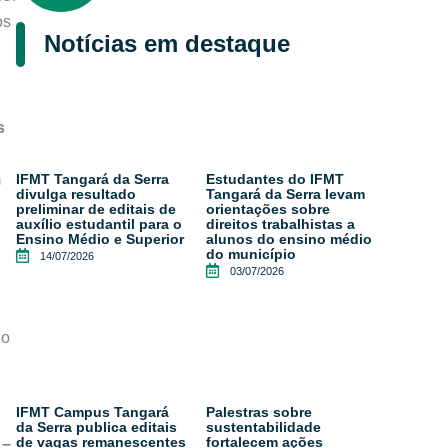
os
Notícias em destaque
s
m
IFMT Tangará da Serra
Estudantes do IFMT
divulga resultado
Tangará da Serra levam
preliminar de editais de
orientações sobre
auxílio estudantil para o
direitos trabalhistas a
Ensino Médio e Superior
alunos do ensino médio
do município
14/07/2026
03/07/2026
no
IFMT Campus Tangará
Palestras sobre
da Serra publica editais
sustentabilidade
de vagas remanescentes
fortalecem ações
 –