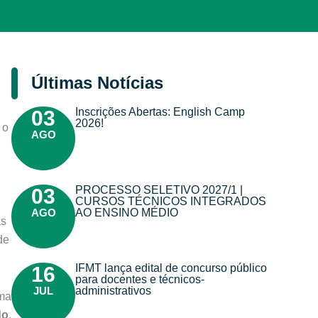
Últimas Notícias
Inscrições Abertas: English Camp
03
2026!
 o
AGO
PROCESSO SELETIVO 2027/1 |
03
CURSOS TÉCNICOS INTEGRADOS
AGO
AO ENSINO MÉDIO
as
de
IFMT lança edital de concurso público
16
para docentes e técnicos-
JUL
administrativos
ma
do
.