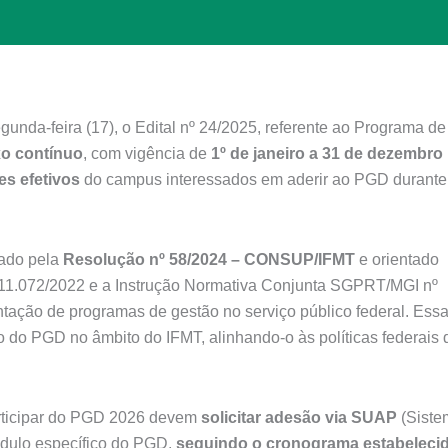
nda-feira (17), o Edital nº 24/2025, referente ao Programa de
xo contínuo
, com vigência de
1º de janeiro a 31 de dezembro
es efetivos
do campus interessados em aderir ao PGD durante
ado pela
Resolução nº 58/2024 – CONSUP/IFMT
e orientado
º 11.072/2022 e a Instrução Normativa Conjunta SGPRT/MGI nº
tação de programas de gestão no serviço público federal. Ess
 do PGD no âmbito do IFMT, alinhando-o às políticas federais 
articipar do PGD 2026 devem
solicitar adesão via SUAP
(Siste
ódulo específico do PGD,
seguindo o cronograma estabeleci