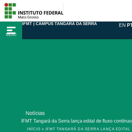
Ir
para
o
IFMT | CAMPUS TANGARÁ DA SERRA
EN
P
conteúdo
MENU
Notícias
IFMT Tangará da Serra lança edital de fluxo contín
INÍCIO
»
IFMT TANGARÁ DA SERRA LANÇA EDITAL