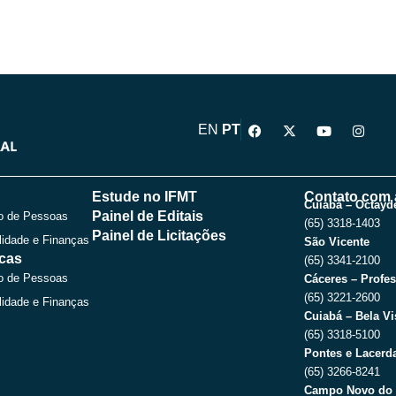
F
X
Y
I
EN
PT
a
-
o
n
c
t
u
s
e
w
t
t
b
i
u
a
o
t
b
g
Estude no IFMT
Contato com 
o
t
e
r
Cuiabá – Octayde
Painel de Editais
o de Pessoas
k
e
a
(65) 3318-1403
r
m
Painel de Licitações
lidade e Finanças
São Vicente
icas
(65) 3341-2100
o de Pessoas
Cáceres – Profes
(65) 3221-2600
lidade e Finanças
Cuiabá – Bela Vi
(65) 3318-5100
Pontes e Lacerda
(65) 3266-8241
Campo Novo do 