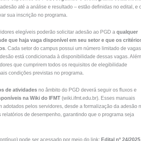
desão até a análise e resultado – estão definidas no edital, e 
var sua inscrição no programa.
rvidores elegíveis poderão solicitar adesão ao PGD a
qualquer
de que haja vaga disponível em seu setor e que os critério
dos
. Cada setor do campus possui um número limitado de vagas
adesão está condicionada à disponibilidade dessas vagas. Alé
dores que cumprirem todos os requisitos de elegibilidade
mais condições previstas no programa.
os de atividades
no âmbito do PGD deverá seguir os fluxos e
poníveis na Wiki do IFMT
(wiki.ifmt.edu.br). Esses manuais
 adotados pelos servidores, desde a formalização da adesão 
 relatórios de desempenho, garantindo que o programa seja
ontínuo) pode ser acessado por meio do link:
Edital nº 24/2025