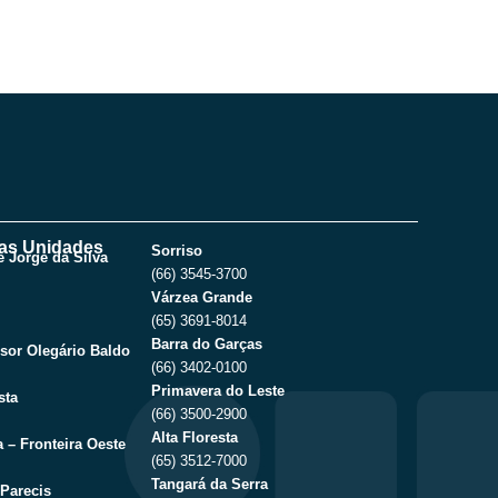
as Unidades
Sorriso
 Jorge da Silva
(66) 3545-3700
Várzea Grande
(65) 3691-8014
Barra do Garças
sor Olegário Baldo
(66) 3402-0100
Primavera do Leste
sta
(66) 3500-2900
Alta Floresta
 – Fronteira Oeste
(65) 3512-7000
Tangará da Serra
Parecis