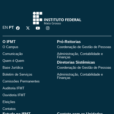
F
X
Y
I
EN
PT
a
-
o
n
c
t
u
s
e
w
t
t
b
i
u
a
O IFMT
Pró-Reitorias
o
t
b
g
O Campus
Coordenação de Gestão de Pessoas
o
t
e
r
k
e
a
Comunicação
Administração, Contabilidade e
r
m
Finanças
Quem é Quem
Diretorias Sistêmicas
Base Jurídica
Coordenação de Gestão de Pessoas
Boletim de Serviços
Administração, Contabilidade e
Finanças
Comissões Permanentes
Auditoria IFMT
Ouvidoria IFMT
Eleições
Contatos
Estude no IFMT
Contato com as Unidades