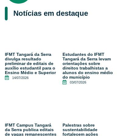
Notícias em destaque
IFMT Tangará da Serra
Estudantes do IFMT
divulga resultado
Tangará da Serra levam
preliminar de editais de
orientações sobre
auxílio estudantil para o
direitos trabalhistas a
Ensino Médio e Superior
alunos do ensino médio
do município
14/07/2026
03/07/2026
IFMT Campus Tangará
Palestras sobre
da Serra publica editais
sustentabilidade
de vagas remanescentes
fortalecem ações