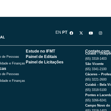
F
X
Y
I
EN
PT
a
-
o
n
c
t
u
s
e
w
t
t
b
i
u
a
o
t
b
g
Estude no IFMT
Contato com 
o
t
e
r
Cuiabá – Octayde
Painel de Editais
o de Pessoas
k
e
a
(65) 3318-1403
r
m
Painel de Licitações
lidade e Finanças
São Vicente
icas
(65) 3341-2100
o de Pessoas
Cáceres – Profes
(65) 3221-2600
lidade e Finanças
Cuiabá – Bela Vi
(65) 3318-5100
Pontes e Lacerda
(65) 3266-8241
Campo Novo do 
(65) 3318-1403