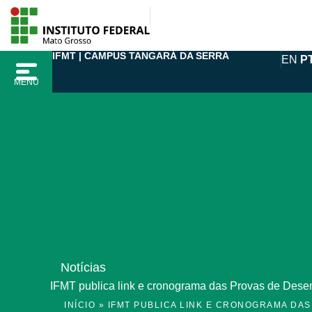
Ir
para
o
IFMT | CAMPUS TANGARÁ DA SERRA
EN
P
conteúdo
MENU
Notícias
IFMT publica link e cronograma das Provas de Dese
INÍCIO
»
IFMT PUBLICA LINK E CRONOGRAMA DAS