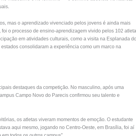
uais.
vos, mas o aprendizado vivenciado pelos jovens é ainda mais
, foi o processo de ensino-aprendizagem vivido pelos 102 atlet
rticipação em atividades culturais, como a visita na Esplanada d
os estados consolidaram a experiência como um marco na
cipais destaques da competição. No masculino, após uma
Campus Campo Novo do Parecis confirmou seu talento e
itórias, os atletas viveram momentos de emoção. O estudante
stava aqui mesmo, jogando no Centro-Oeste, em Brasília, foi aí
do em todos os outros campus”.