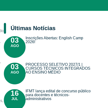
Últimas Notícias
 do
Inscrições Abertas: English Camp
03
2026!
r
AGO
-
PROCESSO SELETIVO 2027/1 |
03
CURSOS TÉCNICOS INTEGRADOS
AGO
AO ENSINO MÉDIO
IFMT lança edital de concurso público
16
para docentes e técnicos-
JUL
administrativos
s,