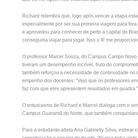
Richard relembra que, logo após vencer a etapa esta
especialmente por ser sua primeira viagem para fora 
e aproveitou para conhecer de perto a capital do Bra
conseguiria viajar para jogar. Isso o IF me proporcion
O professor Marcel Souza, do Campus Campo Novo d
tiveram um desempenho incrível, fruto do comprometim
também reforçou a necessidade de continuidade no 
empenho dos docentes: “Vejo que os professores en
faz com que eles apresentem resultados em quadra.”
O entusiasmo de Richard e Marcel dialoga com o se
Campus Guarantã do Norte, que também conquistara
Para a estudante-atleta Ana Gabrielly Silva, estrear
consideração o cenário do triunfo. “Nunca tinha vist