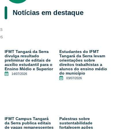
Notícias em destaque
as
os
IFMT Tangará da Serra
Estudantes do IFMT
divulga resultado
Tangará da Serra levam
preliminar de editais de
orientações sobre
auxílio estudantil para o
direitos trabalhistas a
Ensino Médio e Superior
alunos do ensino médio
do município
14/07/2026
03/07/2026
IFMT Campus Tangará
Palestras sobre
da Serra publica editais
sustentabilidade
de vagas remanescentes
fortalecem ações