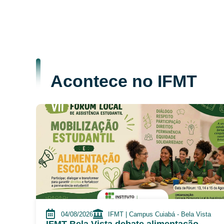
Acontece no IFMT
04/08/2026
IFMT | Campus Cuiabá - Bela Vista
IFMT Bela Vista debate alimentação