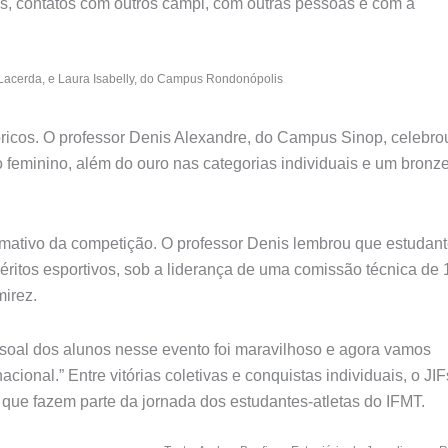
oas, contatos com outros campi, com outras pessoas e com a
Lacerda, e Laura Isabelly, do Campus Rondonópolis
ricos. O professor Denis Alexandre, do Campus Sinop, celebro
feminino, além do ouro nas categorias individuais e um bronze
rmativo da competição. O professor Denis lembrou que estudan
éritos esportivos, sob a liderança de uma comissão técnica de 
irez.
soal dos alunos nesse evento foi maravilhoso e agora vamos
ional.” Entre vitórias coletivas e conquistas individuais, o JIF
que fazem parte da jornada dos estudantes-atletas do IFMT.