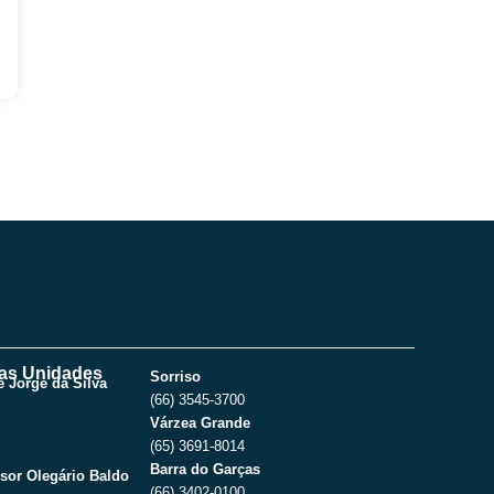
as Unidades
Sorriso
 Jorge da Silva
(66) 3545-3700
Várzea Grande
(65) 3691-8014
Barra do Garças
sor Olegário Baldo
(66) 3402-0100