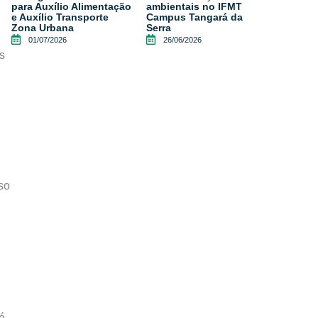
para Auxílio Alimentação
ambientais no IFMT
e Auxílio Transporte
Campus Tangará da
Zona Urbana
Serra
01/07/2026
26/06/2026
s
so
é