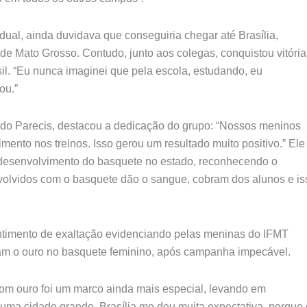
dual, ainda duvidava que conseguiria chegar até Brasília,
de Mato Grosso. Contudo, junto aos colegas, conquistou vitória
sil. “Eu nunca imaginei que pela escola, estudando, eu
ou.”
o Parecis, destacou a dedicação do grupo: “Nossos meninos
ento nos treinos. Isso gerou um resultado muito positivo.” Ele
desenvolvimento do basquete no estado, reconhecendo o
volvidos com o basquete dão o sangue, cobram dos alunos e is
ntimento de exaltação evidenciando pelas meninas do IFMT
m o ouro no basquete feminino, após campanha impecável.
 com ouro foi um marco ainda mais especial, levando em
o uma cidade grande. Brasília me deu muita expectativa, porque 