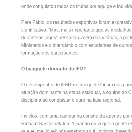
onde conquistou todos os títulos por equipe e individ
Para Fábio, os resultados esportivos foram expressi
significativo. “Mas, mais importante que as medalhas
durante os jogos”, ressaltou. Além das vitórias, a pa
Ministérios e o intercâmbio com estudantes de outr
formação dos participantes.
O basquete dourado do IFMT
O desempenho do IFMT no basquete foi um dos prin
atuação dominante na etapa estadual, a equipe do 
disciplina ao conquistar o ouro na fase regional.
Invictos, com uma campanha construída apenas por v
Richard Santos relatou: “Quando eu vi que a gente e
que eu me liguei: nós estamos aqui, invictos, baten