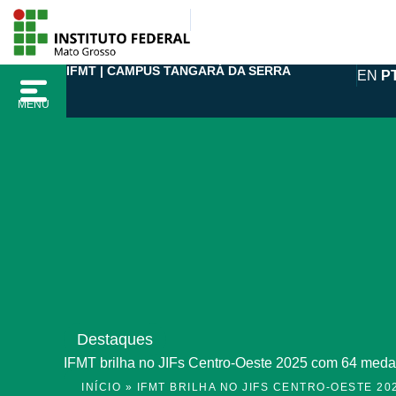
Ir
para
o
IFMT | CAMPUS TANGARÁ DA SERRA
EN
P
conteúdo
MENU
Destaques
IFMT brilha no JIFs Centro-Oeste 2025 com 64 med
INÍCIO
»
IFMT BRILHA NO JIFS CENTRO-OESTE 2