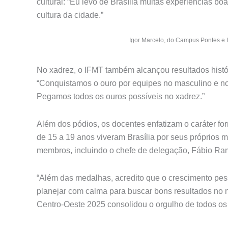
cultural: “Eu levo de Brasília muitas experiências b
cultura da cidade.”
Igor Marcelo, do Campus Pontes e 
No xadrez, o IFMT também alcançou resultados histó
“Conquistamos o ouro por equipes no masculino e no 
Pegamos todos os ouros possíveis no xadrez.”
Além dos pódios, os docentes enfatizam o caráter fo
de 15 a 19 anos viveram Brasília por seus próprios m
membros, incluindo o chefe de delegação, Fábio Ram
“Além das medalhas, acredito que o crescimento pes
planejar com calma para buscar bons resultados no nac
Centro-Oeste 2025 consolidou o orgulho de todos os 