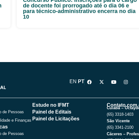
m
de docente foi prorrogado até o dia 06 e
para técnico-administrativo encerra no dia
10
F
X
Y
I
EN
PT
a
-
o
n
c
t
u
s
e
w
t
t
b
i
u
a
o
t
b
g
Estude no IFMT
Contato com 
o
t
e
r
Cuiabá – Octayde
Painel de Editais
o de Pessoas
k
e
a
(65) 3318-1403
r
m
Painel de Licitações
lidade e Finanças
São Vicente
icas
(65) 3341-2100
o de Pessoas
Cáceres – Profes