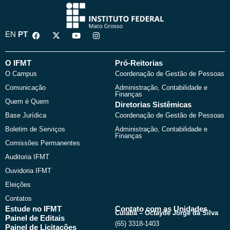
F
X
Y
I
EN
PT
a
-
o
n
c
t
u
s
e
w
t
t
b
i
u
a
O IFMT
Pró-Reitorias
o
t
b
g
O Campus
Coordenação de Gestão de Pessoas
o
t
e
r
k
e
a
Comunicação
Administração, Contabilidade e
r
m
Finanças
Quem é Quem
Diretorias Sistêmicas
Base Jurídica
Coordenação de Gestão de Pessoas
Boletim de Serviços
Administração, Contabilidade e
Finanças
Comissões Permanentes
Auditoria IFMT
Ouvidoria IFMT
Eleições
Contatos
Estude no IFMT
Contato com as Unidades
Cuiabá – Octayde Jorge da Silva
Painel de Editais
(65) 3318-1403
Painel de Licitações