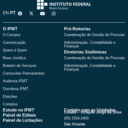
F
X
Y
I
EN
PT
a
-
o
n
c
t
u
s
e
w
t
t
b
i
u
a
O IFMT
Pró-Reitorias
o
t
b
g
O Campus
Coordenação de Gestão de Pessoas
o
t
e
r
k
e
a
Comunicação
Administração, Contabilidade e
r
m
Finanças
Quem é Quem
Diretorias Sistêmicas
Base Jurídica
Coordenação de Gestão de Pessoas
Boletim de Serviços
Administração, Contabilidade e
Finanças
Comissões Permanentes
Auditoria IFMT
Ouvidoria IFMT
Eleições
Contatos
Estude no IFMT
Contato com as Unidades
Cuiabá – Octayde Jorge da Silva
Painel de Editais
(65) 3318-1403
Painel de Licitações
São Vicente