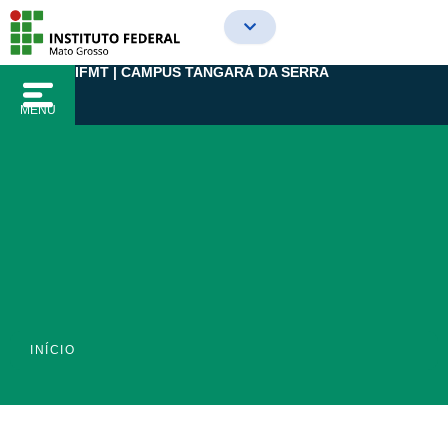
Ir
para
o
IFMT | CAMPUS TANGARÁ DA SERRA
conteúdo
MENU
INÍCIO